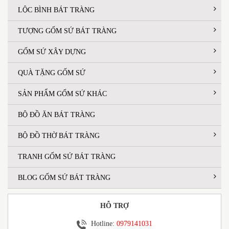
LỘC BÌNH BÁT TRÀNG
TƯỢNG GỐM SỨ BÁT TRÀNG
GỐM SỨ XÂY DỰNG
QUÀ TẶNG GỐM SỨ
SẢN PHẨM GỐM SỨ KHÁC
BỘ ĐỒ ĂN BÁT TRÀNG
BỘ ĐỒ THỜ BÁT TRÀNG
TRANH GỐM SỨ BÁT TRÀNG
BLOG GỐM SỨ BÁT TRÀNG
HỖ TRỢ
Hotline:
0979141031