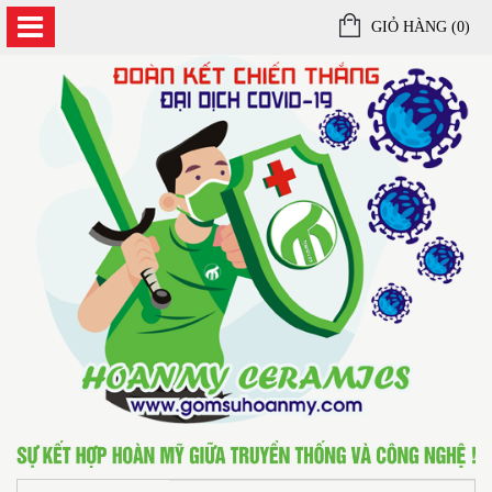
GIỎ HÀNG (
0
)