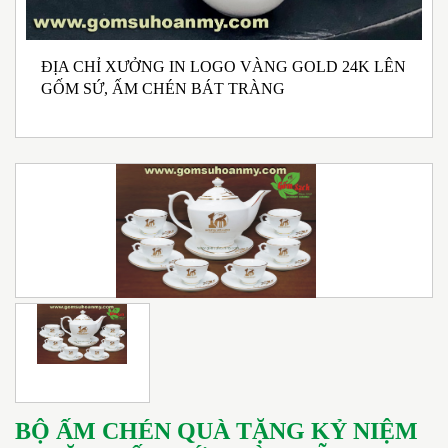
ĐỊA CHỈ XƯỞNG IN LOGO VÀNG GOLD 24K LÊN
N
GỐM SỨ, ẤM CHÉN BÁT TRÀNG
M
I
BỘ ẤM CHÉN QUÀ TẶNG KỶ NIỆM