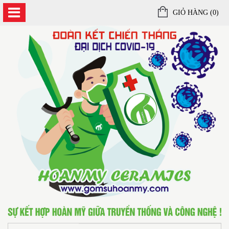
GIỎ HÀNG (
0
)