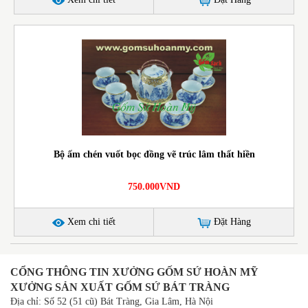
Bộ ấm chén vuốt bọc đồng vẽ trúc lâm thất hiền
750.000VND
Xem chi tiết
Đặt Hàng
CỔNG THÔNG TIN XƯỞNG GỐM SỨ HOÀN MỸ
XƯỞNG SẢN XUẤT GỐM SỨ BÁT TRÀNG
Địa chỉ: Số 52 (51 cũ) Bát Tràng, Gia Lâm, Hà Nội