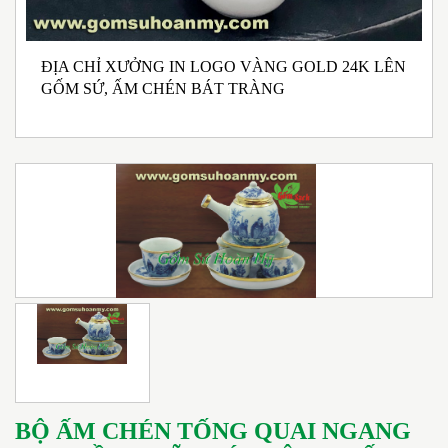
ĐỊA CHỈ XƯỞNG IN LOGO VÀNG GOLD 24K LÊN
N
GỐM SỨ, ẤM CHÉN BÁT TRÀNG
M
I
BỘ ẤM CHÉN TỐNG QUAI NGANG