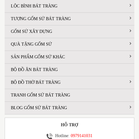
LỘC BÌNH BÁT TRÀNG
TƯỢNG GỐM SỨ BÁT TRÀNG
GỐM SỨ XÂY DỰNG
QUÀ TẶNG GỐM SỨ
SẢN PHẨM GỐM SỨ KHÁC
BỘ ĐỒ ĂN BÁT TRÀNG
BỘ ĐỒ THỜ BÁT TRÀNG
TRANH GỐM SỨ BÁT TRÀNG
BLOG GỐM SỨ BÁT TRÀNG
HỖ TRỢ
Hotline:
0979141031