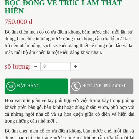
BỌC ĐỒNG VẼ TRÚC LÂM THẤT
HIỀN
750.000 đ
Bộ ấm chén men cổ có ưu điểm không bám nước chè. mỗi lần sử
dụng, bạn chỉ cần tráng nước nóng mà không cần rửa bề mặt lại
trở nên nhẵn bóng, sạch sẽ. kiểu dáng thiết kế cũng độc đáo và lạ
mắt, mỗi bộ ấm chén là một kiểu dáng khác nhau.
số lượng:
ĐẶT HÀNG
HOTLINE: 0979141031
Hoa văn đơn giản vẽ tay phù hợp với việc trưng bày trong phòng
khách (trên bàn gỗ, bàn kính) hoặc dùng ở sân vườn, phù hợp với
cả những ngôi nhà cổ và sự hòa quện giữa cổ điển và hiện đại
trong những căn nhà mới…
Bộ ấm chén men cổ có ưu điểm không bám nước chè. mỗi lần sử
dụng, bạn chỉ cần tráng nước nóng mà không cần rửa bề mặt lại